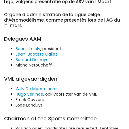
Liga, volgens presentatie op de ASV van 1 Maart
Organe d’administration de la Ligue belge
d’Aéromodélisme, comme présentés lors de l'AG du
er
1
mars
Délégués AAM
Benoit Lejoly
, president
Jean-Baptiste Gallez
Bernard Delhaye
Micha Neroucheff
VML afgevaardigden
Willy De Maertelaere
Hugo Verlinde
, ook voorzitter van de VML
Frank Cuyvers
Lode Landuyt
Chairman of the Sports Committee
Position open, candidates are requested. Tentative